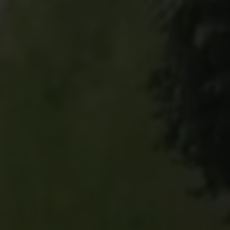
Willkommen auf dem
Feriengut Neuhof
Urlaub auf Fehmarn mit einzigartigem
Charme