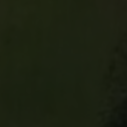
Wohnungen für 2 Personen:
A
B
C
2
Wohnungen mit Hund
A
B
C
7
8
Wohnungen für 4 Personen:
1
3
4
5
6
7
8
9
10